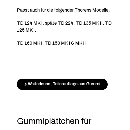
Passt auch für die folgendenThorens Modelle:
TD 124 MK I, späte TD 224, TD 135 MK II, TD
125 MK I,
TD 160 MK I, TD 150 MK I & MK II
Weiterlesen: Tellerauflage aus Gummi
Gummiplättchen für